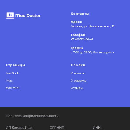
Контакты
Адрес
Москва, ул. Неверовского, 15
Телефон
+7 499 711-06-41
График
с 7:00 до 23:00, без выходных
Страницы
Ссылки
MacBook
Контакты
iMac
О сервисе
Mac mini
Отзывы
Политика конфиденциальности
ИП Комарь Иван
ОГРНИП -
ИНН -