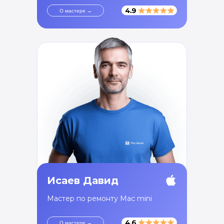
О мастере →
Исаев Давид
Мастер по ремонту Mac mini
О мастере →