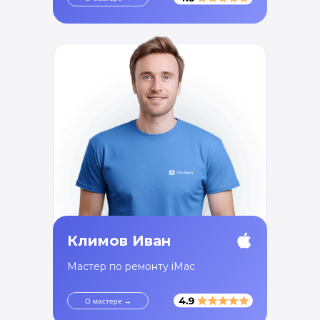
Климов Иван
Мастер по ремонту iMac
О мастере →