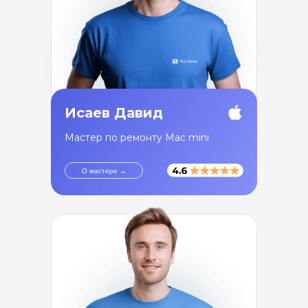
Исаев Давид
Мастер по ремонту Mac mini
О мастере →