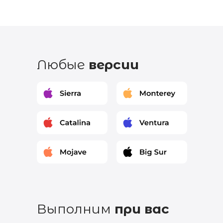
Любые
версии
Выполним
при вас