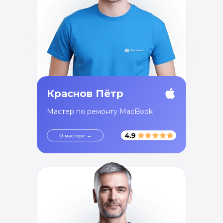
Краснов Пётр
Мастер по ремонту MacBook
О мастере →