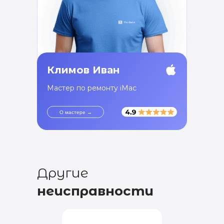
Климов Иван
Мастер по ремонту iMac
О мастере →
Другие
неисправности