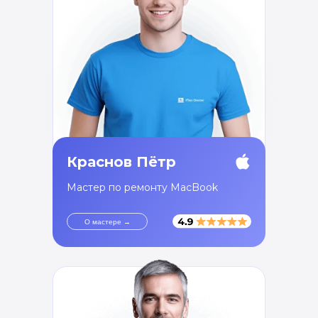
Краснов Пётр
Мастер по ремонту MacBook
О мастере →