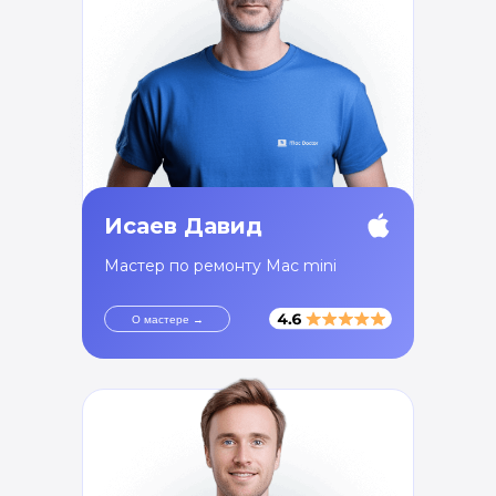
Исаев Давид
Мастер по ремонту Mac mini
О мастере →