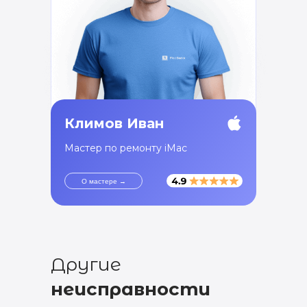
Климов Иван
Мастер по ремонту iMac
О мастере →
Другие
неисправности